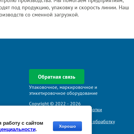
контролю производства. Мы помогаем предприятиям,
дят под продукцию, упаковку и скорость линии. Наш
оизводств со сменной загрузкой.
Обратная связь
Упаковочное, маркировочное и
этикетировочное оборудование
Copyright © 2022 - 2026
Политика в отношении обработки
персональных данных
Согласие посетителя сайта на обработку
 работу с сайтом
Хорошо
персональных данных
денциальности
.