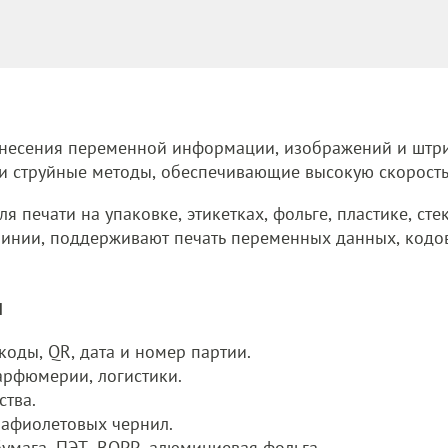
анесения переменной информации, изображений и штри
D и струйные методы, обеспечивающие высокую скорость
я печати на упаковке, этикетках, фольге, пластике, с
 линии, поддерживают печать переменных данных, кодо
и
коды, QR, дата и номер партии.
арфюмерии, логистики.
ства.
рафиолетовых чернил.
бумага, ПЭТ, BOPP, алюминиевая фольга.