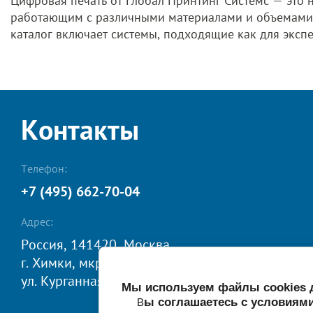
Цифровая печать от Глобал Принтинг Системс — это 
работающим с различными материалами и объемами, 
каталог включает системы, подходящие как для эксп
Контакты
Телефон:
+7 (495) 662-70-04
Адрес:
Россия, 141420, Москвa,
г. Химки, мкр. Сходня,
ул. Курганная, 8А
Мы используем файлы cookies д
ы соглашаетесь с условиям
В